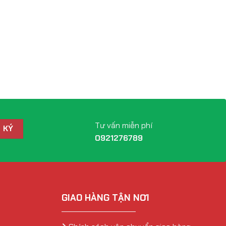
Tư vấn miễn phí
0921276789
GIAO HÀNG TẬN NƠI
_____________________