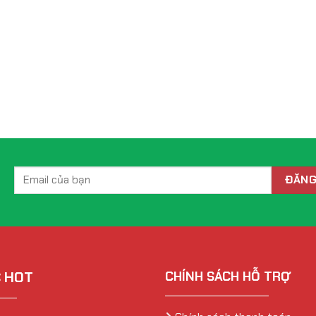
 HOT
CHÍNH SÁCH HỖ TRỢ
_____________________
____