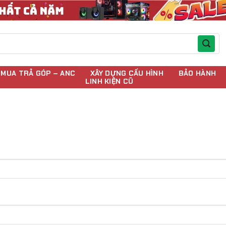
MUA TRẢ GÓP – ANC
XÂY DỰNG CẤU HÌNH
BẢO HÀNH
LINH KIỆN CŨ