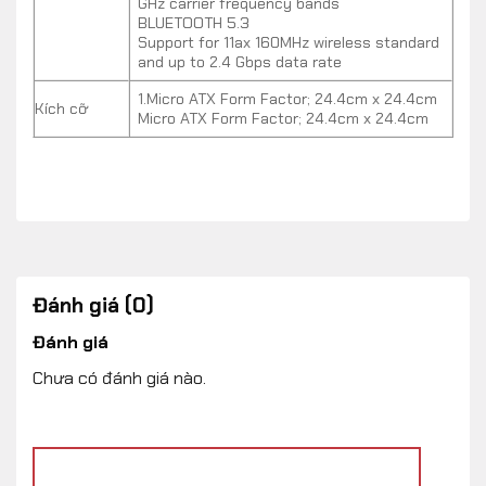
GHz carrier frequency bands
BLUETOOTH 5.3
Support for 11ax 160MHz wireless standard
and up to 2.4 Gbps data rate
1.Micro ATX Form Factor; 24.4cm x 24.4cm
Kích cỡ
Micro ATX Form Factor; 24.4cm x 24.4cm
Đánh giá (0)
Đánh giá
Chưa có đánh giá nào.