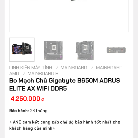
LINH KIỆN MÁY TÍNH
/
MAINBOARD
/
MAINBOARD
AMD
/
MAINBOARD B
Bo Mạch Chủ Gigabyte B650M AORUS
ELITE AX WIFI DDR5
4.250.000
₫
Bảo hành:
36 tháng
⭐
ANC cam kết cung cấp chế độ bảo hành tốt nhất cho
khách hàng của mình
⭐