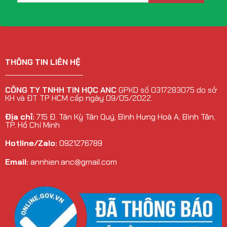
THÔNG TIN LIÊN HỆ
______________________
CÔNG TY TNHH TIN HỌC ANC
GPKD số 0317283075 do sở
KH và ĐT TP HCM cấp ngày 09/05/2022.
Địa chỉ:
715 Đ. Tân Kỳ Tân Quý, Bình Hưng Hoà A, Bình Tân,
TP. Hồ Chí Minh
Hotline/Zalo:
0921276789
Email:
annhien.anc@gmail.com