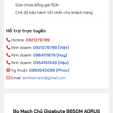
Sửa chữa đồng giá 150k
Chế độ bảo hành tốt nhất cho khách hàng
Hỗ trợ trực tuyến
Hotline:
0921276789
Kinh doanh:
0921276789 (Việt)
Kinh doanh:
0964111678 (Huy)
Kinh doanh:
0354151545 (Hậu)
Kỹ thuật:
0963542038 (Phúc)
Email:
annhien.anc@gmail.com
Bo Mạch Chủ Gigabyte B650M AORUS