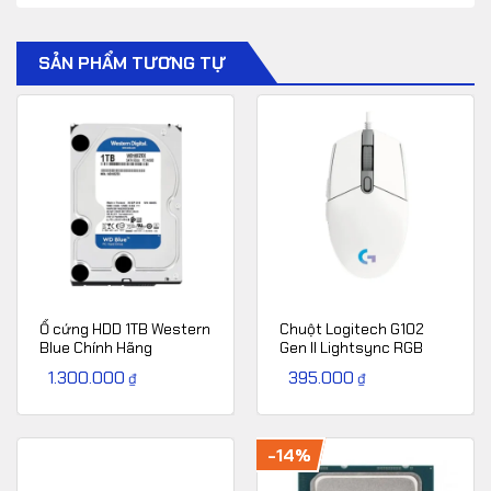
SẢN PHẨM TƯƠNG TỰ
Ổ cứng HDD 1TB Western
Chuột Logitech G102
Blue Chính Hãng
Gen II Lightsync RGB
Gaming (White)
1.300.000
395.000
₫
₫
-14%