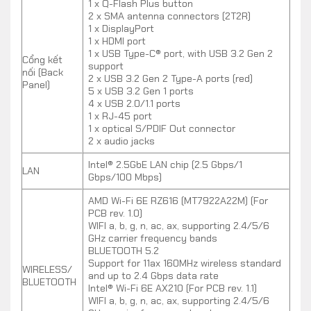
1 x Q-Flash Plus button
GIGABYTE B650M AORUS ELITE AX vượt xa so với
2 x SMA antenna connectors (2T2R)
1 x DisplayPort
cổng LAN thông thường khi hỗ trợ thêm cổng RJ-45
1 x HDMI port
Ethernet Multi-Gig(10/100/1000/2500Mbps).
1 x USB Type-C® port, with USB 3.2 Gen 2
Cổng kết
support
nối (Back
2 x USB 3.2 Gen 2 Type-A ports (red)
Không thể thiếu dàn I/O siêu tốc độ với các cổng USB
Panel)
5 x USB 3.2 Gen 1 ports
trên GIGABYTE B650M AORUS ELITE AX, bao gồm USB
4 x USB 2.0/1.1 ports
1 x RJ-45 port
3.2 Gen 2 Type-C ở mặt sau (hỗ trợ tốc độ 20Gb/s) và
1 x optical S/PDIF Out connector
ở mặt trên (hỗ trợ tốc độ 10Gb/s).
2 x audio jacks
Intel® 2.5GbE LAN chip (2.5 Gbps/1
Nâng cao cá nhân hóa người dùng
LAN
Gbps/100 Mbps)
Mainboard Gigabyte B650M AORUS ELITE AX DDR5
AMD Wi-Fi 6E RZ616 (MT7922A22M) (For
PCB rev. 1.0)
Mainboard Gigabyte B650M AORUS ELITE AX
WIFI a, b, g, n, ac, ax, supporting 2.4/5/6
DDR5cho phép người dùng tùy chỉnh các hiệu ứng
GHz carrier frequency bands
ánh sáng thông qua phần mềm RGB Fusion 2.0 để
BLUETOOTH 5.2
Support for 11ax 160MHz wireless standard
giúp cho bo mạch có thể tự tỏa sáng theo ý thích cá
WIRELESS/
and up to 2.4 Gbps data rate
BLUETOOTH
nhân. Không những vậy, bạn có thể điều chỉnh kèm
Intel® Wi-Fi 6E AX210 (For PCB rev. 1.1)
WIFI a, b, g, n, ac, ax, supporting 2.4/5/6
với các dải đèn LED RGB kết nối trên mainboard.