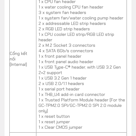
1 x CPU fan header
vi không dây như chuột bluetooth, bàn phím không
1 x water cooling CPU fan header
dây,…
3 x system fan headers
1 x system fan/water cooling pump header
2 x addressable LED strip headers
2 x RGB LED strip headers
1 x CPU cooler LED strip/RGB LED strip
header
2 x M.2 Socket 3 connectors
4 x SATA 6Gb/s connectors
Cổng kết
1 x front panel header
nối
1 x front panel audio header
(Internal)
1 x USB Type-C® header, with USB 3.2 Gen
2×2 support
1 x USB 3.2 Gen 1 header
2 x USB 2.0/1.1 headers
1 x serial port header
1 x THB_U4 add-in card connector
1 x Trusted Platform Module header (For the
GC-TPM2.0 SPI/GC-TPM2.0 SPI 2.0 module
only)
1 x reset button
Chiếc mainboard cao cấp từ GIGABYTE đem đến cho
1 x reset jumper
1 x Clear CMOS jumper
bạn thêm cổng 2.5G LAN để có thể trải nghiệm
Internet siêu tốc và ổn định nhất. Tốc độ mạng với