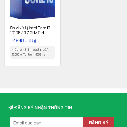
Bộ vi xử lý Intel Core i3
10105 / 3.7 GHz Turbo
4.4GHz / 4 Nhân 8 Luồng
2.890.000
₫
/ 6MB / LGA 1200 – Box
chính hãng
4 Core - 8 Thread
●
LGA
1200
●
Turbo 4.40GHz
ĐĂNG KÝ NHẬN THÔNG TIN