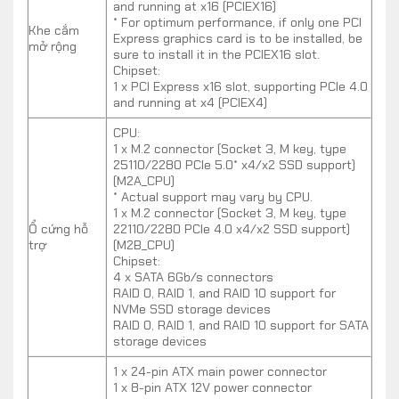
and running at x16 (PCIEX16)
và vận chuyển đến mọi thành phần.
* For optimum performance, if only one PCI
Khe cắm
Express graphics card is to be installed, be
mở rộng
GIGABYTE B650M AORUS ELITE AX trang bị đầy đủ
sure to install it in the PCIEX16 slot.
Chipset:
những ổ cắm dành cho mọi thiết bị tản nhiệt cần
1 x PCI Express x16 slot, supporting PCIe 4.0
thiết: từ tản nhiệt khí đến tản nhiệt AIO. Bạn dễ dàng
and running at x4 (PCIEX4)
kiểm soát và điều chỉnh thông qua phần mềm hỗ trợ
CPU:
đi kèm là Smart Fan 6 với giao diện trực quan và đa
1 x M.2 connector (Socket 3, M key, type
dạng tính năng.
25110/2280 PCIe 5.0* x4/x2 SSD support)
(M2A_CPU)
* Actual support may vary by CPU.
Cung cấp mọi kết nối cần thiết
1 x M.2 connector (Socket 3, M key, type
Mainboard Gigabyte B650M AORUS ELITE AX DDR5
Ổ cứng hỗ
22110/2280 PCIe 4.0 x4/x2 SSD support)
trợ
(M2B_CPU)
cung cấp cho bạn mọi kết nối cần thiết phục vụ cho
Chipset:
nhu cầu sử dụng và làm việc hàng ngày. Đối với kết
4 x SATA 6Gb/s connectors
nối Internet, sẽ bao gồm một anten hỗ trợ Wi-Fi 6E
RAID 0, RAID 1, and RAID 10 support for
NVMe SSD storage devices
cùng băng tần lên đến 6GHz, một tốc độ tuyệt vời
RAID 0, RAID 1, and RAID 10 support for SATA
dành cho dành cho thao tác như streaming, gaming,…
storage devices
Cùng với kết nối mạng không dây là kết nối Bluetooth
1 x 24-pin ATX main power connector
5 đáp ứng cho nhu cầu kết nối với các thiết bị ngoại
1 x 8-pin ATX 12V power connector