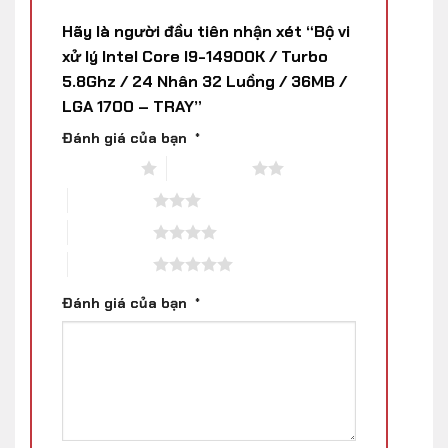
Hãy là người đầu tiên nhận xét “Bộ vi
xử lý Intel Core I9-14900K / Turbo
5.8Ghz / 24 Nhân 32 Luồng / 36MB /
LGA 1700 – TRAY”
Đánh giá của bạn
*
1 trên 5 sao
2 trên 5 sao
3 trên 5 sao
4 trên 5 sao
5 trên 5 sao
Đánh giá của bạn
*