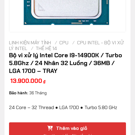
LINH KIỆN MÁY TÍNH
/
CPU
/
CPU INTEL - BỘ VI XỬ
LÝ INTEL
/
THẾ HỆ 14
Bộ vi xử lý Intel Core I9-14900K / Turbo
5.8Ghz / 24 Nhân 32 Luồng / 36MB /
LGA 1700 – TRAY
13.900.000
₫
Bảo hành:
36 Tháng
24 Core – 32 Thread
●
LGA 1700
●
Turbo 5.80 GHz
Thêm vào giỏ