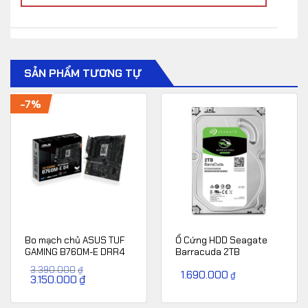
SẢN PHẨM TƯƠNG TỰ
-7%
Bo mạch chủ ASUS TUF
Ổ Cứng HDD Seagate
GAMING B760M-E DRR4
Barracuda 2TB
3.390.000
₫
1.690.000
₫
Giá
3.150.000
₫
Giá
gốc
hiện
là:
tại
3.390.000₫.
là: