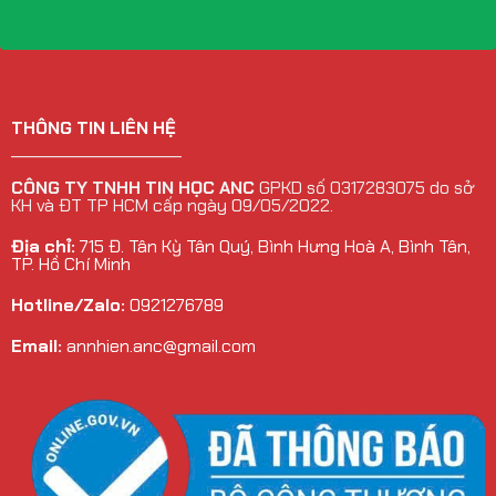
THÔNG TIN LIÊN HỆ
______________________
CÔNG TY TNHH TIN HỌC ANC
GPKD số 0317283075 do sở
KH và ĐT TP HCM cấp ngày 09/05/2022.
Địa chỉ:
715 Đ. Tân Kỳ Tân Quý, Bình Hưng Hoà A, Bình Tân,
TP. Hồ Chí Minh
Hotline/Zalo:
0921276789
Email:
annhien.anc@gmail.com