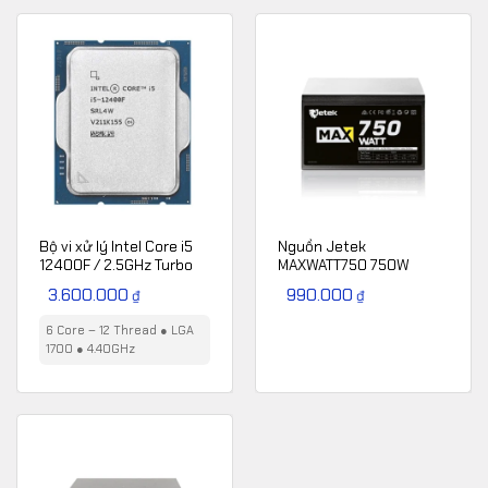
3.150.000₫.
Bộ vi xử lý Intel Core i5
Nguồn Jetek
12400F / 2.5GHz Turbo
MAXWATT750 750W
4.4GHz / 6 Nhân 12
3.600.000
990.000
₫
₫
Luồng / 18MB / LGA 1700
– Tray
6 Core – 12 Thread
●
LGA
1700
●
4.40GHz