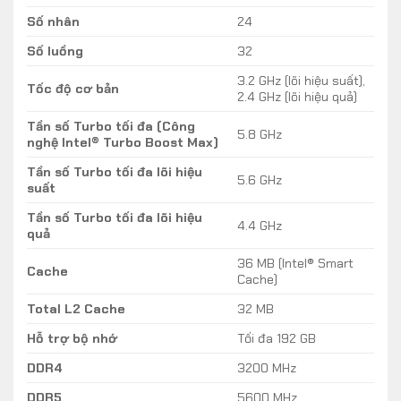
Intel Core i9 14900K lên vị trí dẫn đầu hiện nay.
Số nhân
24
Nhiều trường hợp còn ghi nhận Intel Core i9 14900K
Số luồng
32
thậm chí còn đạt tần số 6.0 GHz thông qua thử
3.2 GHz (lõi hiệu suất),
Tốc độ cơ bản
nghiệm đơn nhân của phần mềm CPU-Z. Người dùng
2.4 GHz (lõi hiệu quả)
cũng không cần tản nhiệt đặc biệt để đạt được xung
Tần số Turbo tối đa (Công
nhịp 6085 MHz. Một bộ tản nhiệt AIO là đủ, nhưng
5.8 GHz
nghệ Intel® Turbo Boost Max)
nhiệt độ và mức tiêu thụ điện năng cho thấy CPU
Tần số Turbo tối đa lõi hiệu
không quá nặng để chạy hết công suất.
5.6 GHz
suất
Tần số Turbo tối đa lõi hiệu
4.4 GHz
quả
36 MB (Intel® Smart
Cache
Cache)
Total L2 Cache
32 MB
Hỗ trợ bộ nhớ
Tối đa 192 GB
DDR4
3200 MHz
DDR5
5600 MHz