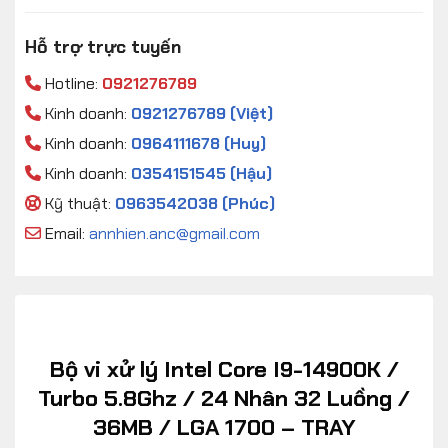
Hỗ trợ trực tuyến
Hotline:
0921276789
Kinh doanh:
0921276789 (Việt)
Kinh doanh:
0964111678 (Huy)
Kinh doanh:
0354151545 (Hậu)
Kỹ thuật:
0963542038 (Phúc)
Email:
annhien.anc@gmail.com
Bộ vi xử lý Intel Core I9-14900K /
Turbo 5.8Ghz / 24 Nhân 32 Luồng /
36MB / LGA 1700 – TRAY